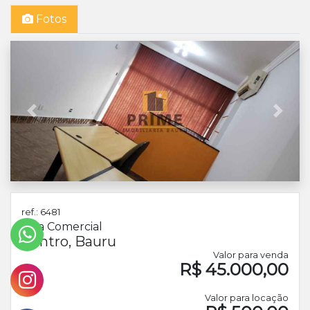
Fotos
Anterior
Próx
ref.: 6481
Sala Comercial
Centro, Bauru
Valor para venda
R$ 45.000,00
Valor para locação