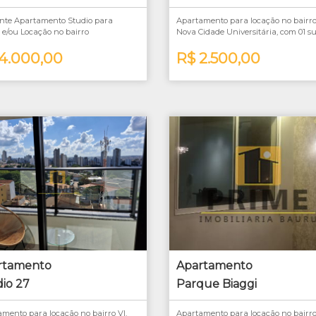
ente Apartamento Studio para
Apartamento para locação no bairro
e/ou Locação no bairro
Nova Cidade Universitária, com 01 su
lação/SP, com 25m²
01 vaga de garagem.
zação privilegiada.
4.000,00
Fica localizado de frente ao aeroclu
R$ 2.500,00
Bauru, fácil acesso a USP, Bauru
Shopping.
rtamento
Apartamento
io 27
Parque Biaggi
mento para locação no bairro Vl.
Apartamento para locação no bairr