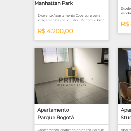
Manhattan Park
Excel
Venda 
Excelente Apartamento Cobertura para
Conso
locação no bairro Jd. Estoril IV, com 200m²
Locali
R$ 
R$ 4.200,00
Apartamento
Apa
Parque Bogotá
Stud
Apartamento localizado no bairro Parque
Aparta