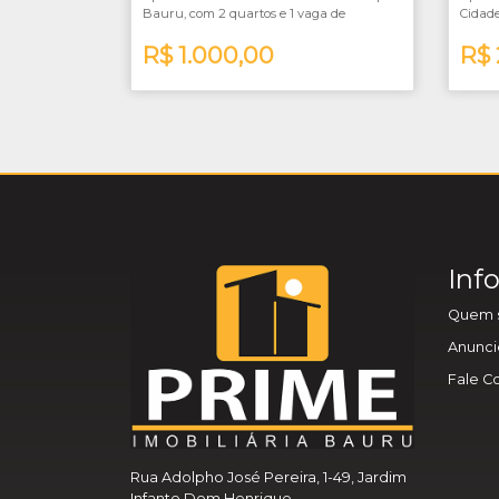
Bauru, com 2 quartos e 1 vaga de
Cidade
garagem.
vaga 
Não possui elevador. Região com
R$ 1.000,00
Com v
R$ 
comercio local diversos.
OBS.: 
Prefei
momen
Inf
Quem 
Anunci
Fale C
Rua Adolpho José Pereira, 1-49, Jardim
Infante Dom Henrique