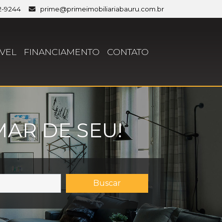
2-9244
prime@primeimobiliariabauru.com.br
VEL
FINANCIAMENTO
CONTATO
AR DE SEU!
Buscar