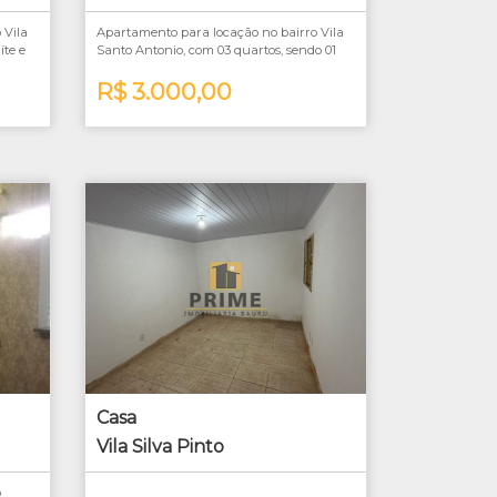
 Vila
Apartamento para locação no bairro Vila
íte e
Santo Antonio, com 03 quartos, sendo 01
Suíte e 01 vaga de garagem.
be de
Próximo ao Jd. Bela Vista.
R$ 3.000,00
Casa
Vila Silva Pinto
o