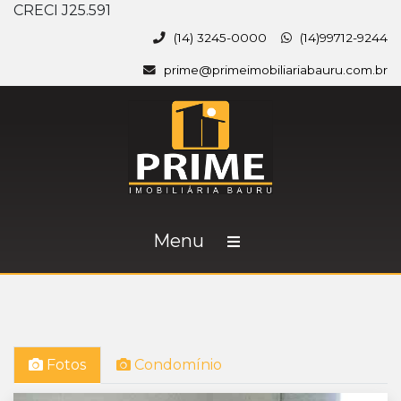
CRECI J25.591
(14) 3245-0000
(14)99712-9244
prime@primeimobiliariabauru.com.br
Menu
Fotos
Condomínio